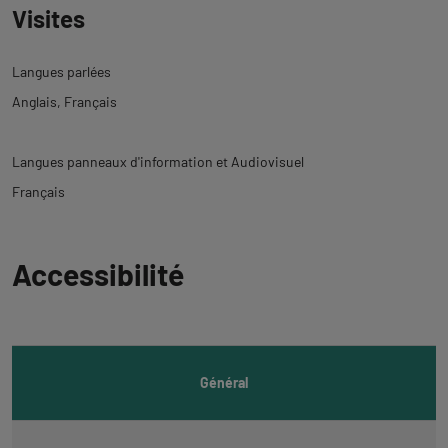
Visites
Langues parlées
Anglais
Français
Langues panneaux d'information et Audiovisuel
Français
Revenir
Accessibilité
à
l'onglet
informations
Général