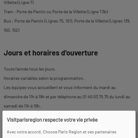
Villette (Ligne 7)
Tram : Porte de Pantin ou Porte de la Villette (Ligne T3b)
Bus : Porte de Pantin (Lignes 75, 151), Porte de la Villette (Lignes 139,
150, 152)
Jours et horaires d'ouverture
Toute l'année tous les jours.
Horaires variables selon la programmation.
Les équipes vous accueillent et vous informent du mardi au
dimanche de 11h à 19h et par téléphone au 01 40 03 75 75 du lundi au
samedi de 11h à 19h.
Sauf dérogation, il est interdit de séjourner dans le Parc entre 1h et 6h
Visitparisregion respecte votre vie privée
du matin.
Avec votre accord, Choose Paris Region et ses partenaires