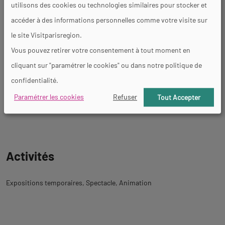
utilisons des cookies ou technologies similaires pour stocker et
Tarifs
accéder à des informations personnelles comme votre visite sur
le site Visitparisregion.
Tarifs non communiqués. Tarifs variables selon la programmation.
Vous pouvez retirer votre consentement à tout moment en
cliquant sur "paramétrer le cookies" ou dans notre politique de
Services
confidentialité.
Paramétrer les cookies
Refuser
Tout Accepter
Accès Internet Wifi
Restauration
Activités
Expositions temporaires
Spectacle
Animation