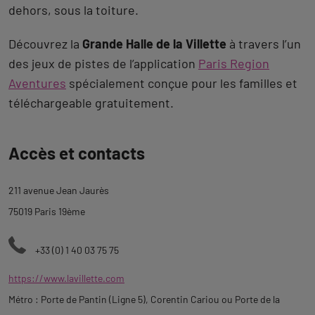
dehors, sous la toiture.
Découvrez la
Grande Halle de la Villette
à travers l’un
des jeux de pistes de l’application
Paris Region
Aventures
spécialement conçue pour les familles et
téléchargeable gratuitement.
Revenir
Accès et contacts
à
l'onglet
211 avenue Jean Jaurès
description
75019 Paris 19ème
+33 (0) 1 40 03 75 75
https://www.lavillette.com
Métro : Porte de Pantin (Ligne 5), Corentin Cariou ou Porte de la