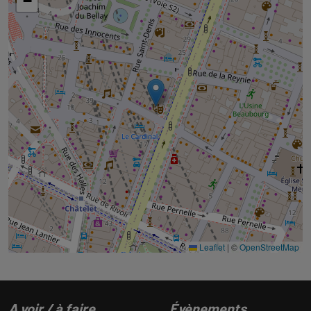
−
Leaflet
|
©
OpenStreetMap
A voir / à faire
Évènements