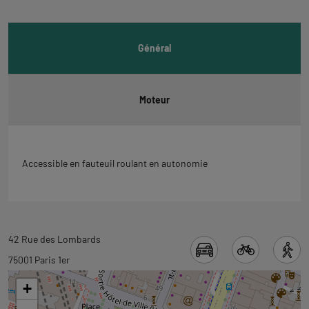
informations
Général
Moteur
Accessible en fauteuil roulant en autonomie
Revenir
42 Rue des Lombards
à
75001 Paris 1er
l'onglet
+
carte