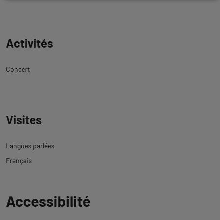
Activités
Concert
Visites
Langues parlées
Français
Revenir
Accessibilité
à
l'onglet