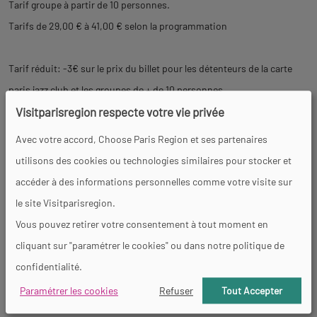
Tarif groupe à partir de 10 personnes.
Tarifs de 29,00 € à 41,00 € selon la programmation
Tarif réduit: -3€ sur le prix du billet pour les détenteurs de la carte
paris jazz club et les groupes de + de 10 personnes
Visitparisregion respecte votre vie privée
Tarif jeune, étudiant, demandeur d'emploi: -7€ pour les moins de 25
Avec votre accord, Choose Paris Region et ses partenaires
ans, les étudiants et demandeurs d'emploi sur présentation d'un
utilisons des cookies ou technologies similaires pour stocker et
justificatif
accéder à des informations personnelles comme votre visite sur
le site Visitparisregion.
Jam sessions en entrée libre, consommation obligatoire.
Vous pouvez retirer votre consentement à tout moment en
cliquant sur "paramétrer le cookies" ou dans notre politique de
Équipements
confidentialité.
Paramétrer les cookies
Refuser
Tout Accepter
Parking à proximité