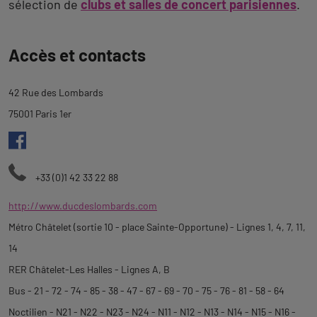
sélection de
clubs et salles de concert parisiennes
.
Revenir
Accès et contacts
à
l'onglet
42 Rue des Lombards
description
75001 Paris 1er
+33 (0)1 42 33 22 88
http://www.ducdeslombards.com
Métro Châtelet (sortie 10 - place Sainte-Opportune) - Lignes 1, 4, 7, 11,
14
RER Châtelet-Les Halles - Lignes A, B
Bus - 21 - 72 - 74 - 85 - 38 - 47 - 67 - 69 - 70 - 75 - 76 - 81 - 58 - 64
Noctilien - N21 - N22 - N23 - N24 - N11 - N12 - N13 - N14 - N15 - N16 -