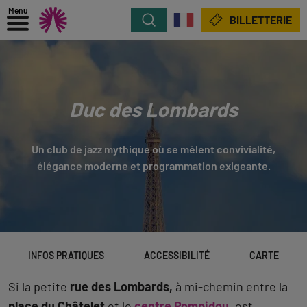
Menu
Rechercher
BILLETTERIE
Duc des Lombards
Un club de jazz mythique où se mêlent convivialité,
élégance moderne et programmation exigeante.
INFOS PRATIQUES
ACCESSIBILITÉ
CARTE
Si la petite
rue des Lombards,
à mi-chemin entre la
place du Châtelet
et le
centre Pompidou
, est