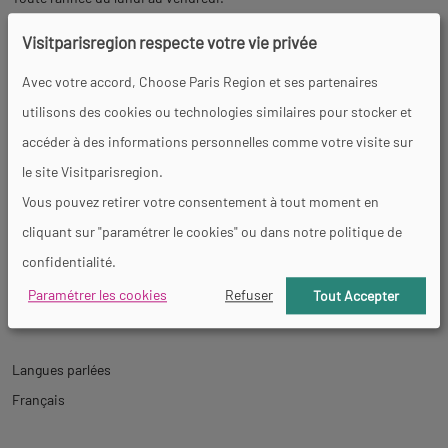
Service réservation et suivi commande :
Visitparisregion respecte votre vie privée
Le lundi de 9h à 12h30 et de 13h30 à 18h - Les mardis, mercredis et
Avec votre accord, Choose Paris Region et ses partenaires
jeudis de 9h30 à 12h30 et de 13h30 à 18h - Le vendredi de 9h30 à
utilisons des cookies ou technologies similaires pour stocker et
12h30 et de 13h30 à 17h.
accéder à des informations personnelles comme votre visite sur
le site Visitparisregion.
Tarifs
Vous pouvez retirer votre consentement à tout moment en
cliquant sur "paramétrer le cookies" ou dans notre politique de
De 7 à 85 € selon la visite choisie, individuelle ou groupée.
confidentialité.
Paramétrer les cookies
Refuser
Tout Accepter
Visites
Langues parlées
Français