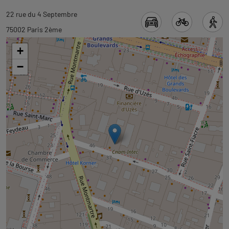
Revenir
Revenir
22 rue du 4 Septembre
à
à
75002 Paris 2ème
l'onglet
l'onglet
+
informations
carte
−