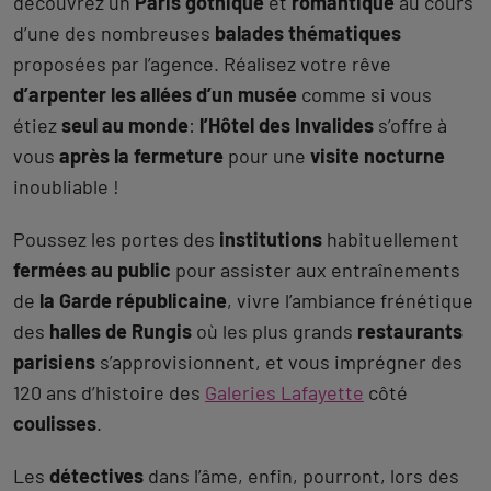
découvrez un
Paris gothique
et
romantique
au cours
d’une des nombreuses
balades thématiques
proposées par l’agence. Réalisez votre rêve
d’arpenter les allées d’un musée
comme si vous
étiez
seul au monde
:
l’Hôtel des Invalides
s’offre à
vous
après la fermeture
pour une
visite nocturne
inoubliable !
Poussez les portes des
institutions
habituellement
fermées au public
pour assister aux entraînements
de
la Garde républicaine
, vivre l’ambiance frénétique
des
halles de Rungis
où les plus grands
restaurants
parisiens
s’approvisionnent, et vous imprégner des
120 ans d’histoire des
Galeries Lafayette
côté
coulisses
.
Les
détectives
dans l’âme, enfin, pourront, lors des