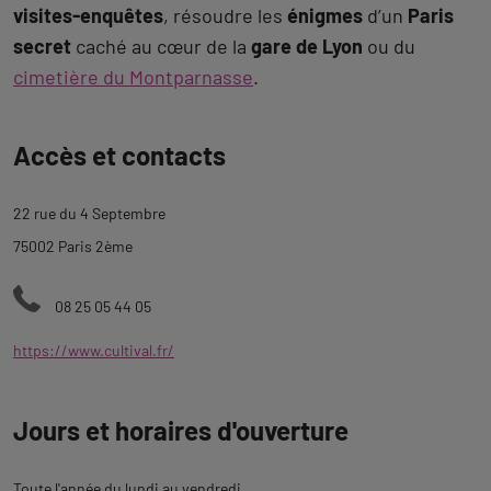
visites-enquêtes
, résoudre les
énigmes
d’un
Paris
secret
caché au cœur de la
gare de Lyon
ou du
cimetière du Montparnasse
.
Revenir
Accès et contacts
à
l'onglet
22 rue du 4 Septembre
description
75002 Paris 2ème
08 25 05 44 05
https://www.cultival.fr/
Jours et horaires d'ouverture
Toute l'année du lundi au vendredi.