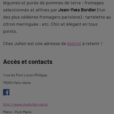
légumes et purée de pommes de terre ; fromages
sélectionnés et affinés par
Jean-Yves Bordier
(l’un
des plus célèbres fromagers parisiens) ; tartelette au
citron meringuée ; etc. Chic et élégant en tous
points.
Chez Julien est une adresse de
bistrot
à retenir !
Revenir
Accès et contacts
à
l'onglet
1 rue du Pont Louis-Philippe
description
75004 Paris 4ème
http://www.chezjulien.paris/
Métro : Pont Marie