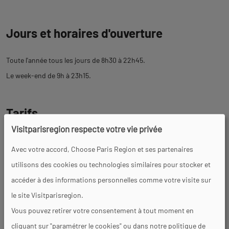
Jours et horaires d'ouverture
Toute l'année tous les jours de 8h30 à 22h45.
Le week-end de 9h à 23h15.
Tarifs
Visitparisregion respecte votre vie privée
A la carte : à partir de 14 €
Avec votre accord, Choose Paris Region et ses partenaires
Menu du jour : 29 €.
utilisons des cookies ou technologies similaires pour stocker et
accéder à des informations personnelles comme votre visite sur
Visites
le site Visitparisregion.
Vous pouvez retirer votre consentement à tout moment en
Langues parlées
cliquant sur "paramétrer le cookies" ou dans notre politique de