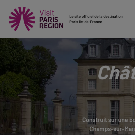
Le site officiel de la destination
Paris Île-de-France
Chât
Construit sur une bo
Champs-sur-Marne,