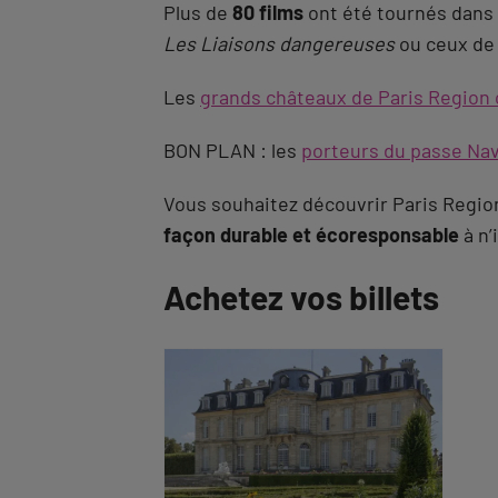
Plus de
80 films
ont été tournés dans
Les Liaisons dangereuses
ou ceux d
Les
grands châteaux de Paris Region o
BON PLAN : les
porteurs du passe Na
Vous souhaitez découvrir Paris Regi
façon durable et écoresponsable
à n’
Revenir
Achetez vos billets
à
l'onglet
description