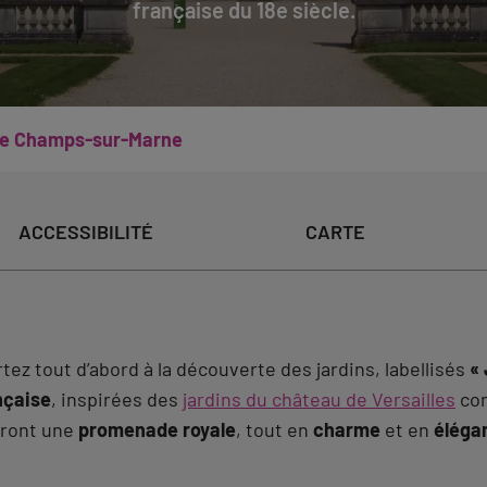
française du 18e siècle.
de Champs-sur-Marne
ACCESSIBILITÉ
CARTE
rtez tout d’abord à la découverte des jardins, labellisés
«
ançaise
, inspirées des
jardins du château de Versailles
con
iront une
promenade royale
, tout en
charme
et en
éléga