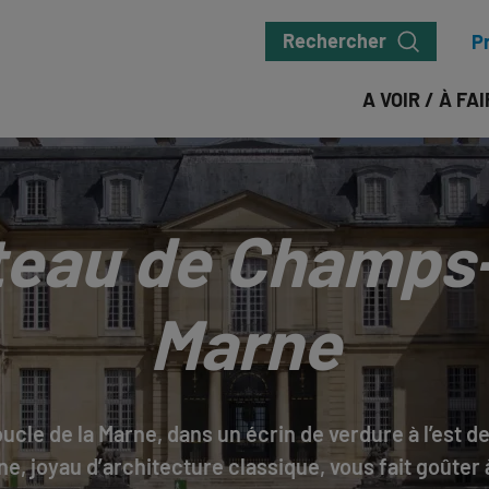
Rechercher
P
A VOIR / À FA
eau de Champs
Marne
ucle de la Marne, dans un écrin de verdure à l’est de
 joyau d’architecture classique, vous fait goûter à l