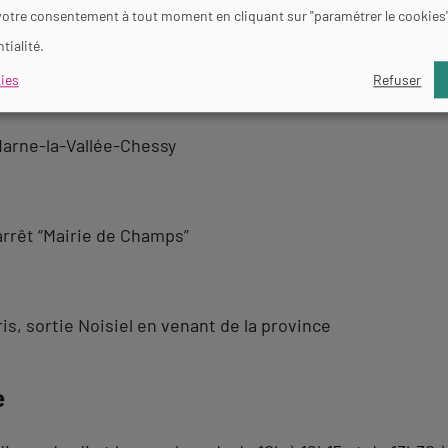
votre consentement à tout moment en cliquant sur "paramétrer le cookies
e.fr/
tialité.
rne-la-Vallée
ies
Refuser
 Marne-la-Vallée-Chessy
arrêt “Mairie de Champs”
s, sortie Noisiel en venant de la province
e