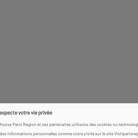
respecte votre vie privée
hoose Paris Region et ses partenaires utilisons des cookies ou technologi
01 64 62 74 42
 des informations personnelles comme votre visite sur le site Visitparisre