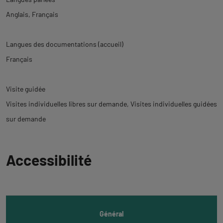
Anglais
Français
Langues des documentations (accueil)
Français
Visite guidée
Visites individuelles libres sur demande
Visites individuelles guidées
sur demande
Revenir
Accessibilité
à
l'onglet
informations
Général