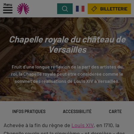
Menu
Rechercher
BILLETTERIE
Chapelle royale du château de
Versailles
Fruit d’une longue réflexion de la part des artistes du
roi, la Chapelle royale peut être considérée comme le
sommet des réalisations de Louis XIV à Versailles.
INFOS PRATIQUES
ACCESSIBILITÉ
CARTE
Achevée à la fin du règne de
Louis XIV
, en 1710, la
Chapelle royale est la cinquième – et dernière – des