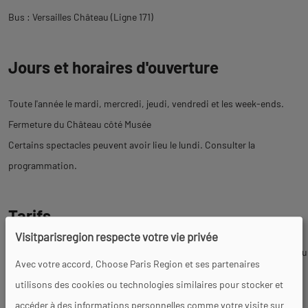
Bus : Versailles Château (Ligne 171)
Jours et horaires d'ouverture
Toute l'année le mardi, mercredi, jeudi, vendredi et les week-ends.
Fermeture du Château côté Musée
Certains spectacles peuvent avoir lieu le lundi. Consulter la
programmation.
Tarifs
Visitparisregion respecte votre vie privée
Tarif unique : à partir de 19,50 € (Entrée comprise dans le billet Château
Avec votre accord, Choose Paris Region et ses partenaires
Le prix des billets pour les concerts varie selon la programmation.).
utilisons des cookies ou technologies similaires pour stocker et
Gratuit pour les personnes handicapées et leurs accompagnants.
accéder à des informations personnelles comme votre visite sur