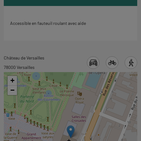
Accessible en fauteuil roulant avec aide
Revenir
Château de Versailles
à
78000 Versailles
l'onglet
+
carte
−