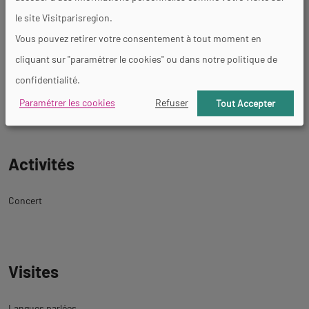
Tarif groupe à partir de 10 personnes.
le site Visitparisregion.
Vous pouvez retirer votre consentement à tout moment en
Équipements
cliquant sur "paramétrer le cookies" ou dans notre politique de
confidentialité.
Parking autocar
Parking
Paramétrer les cookies
Refuser
Tout Accepter
Activités
Concert
Visites
Langues parlées