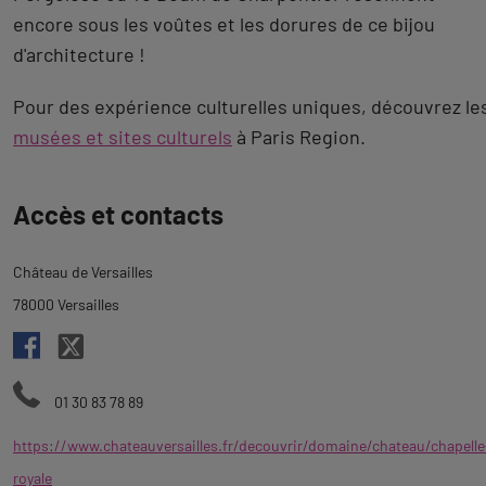
encore sous les voûtes et les dorures de ce bijou
d'architecture !
Pour des expérience culturelles uniques, découvrez le
musées et sites culturels
à Paris Region.
Revenir
Accès et contacts
à
l'onglet
Château de Versailles
description
78000 Versailles
01 30 83 78 89
https://www.chateauversailles.fr/decouvrir/domaine/chateau/chapelle
royale