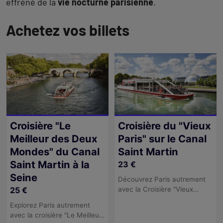
effréné de la
vie nocturne parisienne
.
Achetez vos billets
Revenir
à
l'onglet
description