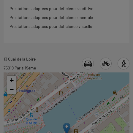
Prestations adaptées pour déficience auditive
Prestations adaptées pour déficience mentale
Prestations adaptées pour déficience visuelle
Revenir
13 Quai de la Loire
à
75019 Paris 19ème
l'onglet
+
carte
−