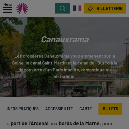
Menu
Rechercher
BILLETTERIE
Canauxrama
Les croisières Canauxrama vous emmènent sur la
Seine, le canal Saint-Martin et le canal de l’Ourcq à la
découverte d’un Paris insolite, romantique ou
historique.
INFOS PRATIQUES
ACCESSIBILITÉ
CARTE
BILLETS
Du
port de l’Arsenal
aux
bords de la Marne
, pour