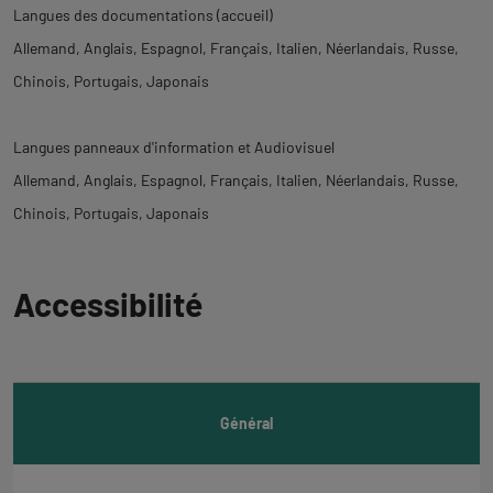
Langues des documentations (accueil)
Allemand
Anglais
Espagnol
Français
Italien
Néerlandais
Russe
Chinois
Portugais
Japonais
Langues panneaux d'information et Audiovisuel
Allemand
Anglais
Espagnol
Français
Italien
Néerlandais
Russe
Chinois
Portugais
Japonais
Revenir
Accessibilité
à
l'onglet
informations
Général