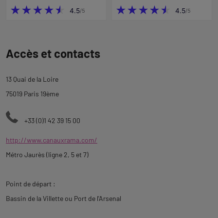
Revenir
à
Accès et contacts
l'onglet
ticketing
13 Quai de la Loire
75019 Paris 19ème
+33 (0)1 42 39 15 00
http://www.canauxrama.com/
Métro Jaurès (ligne 2, 5 et 7)
Point de départ :
Bassin de la Villette ou Port de l'Arsenal