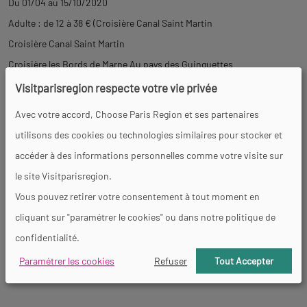
Du 01/04 au 15/10/2020
Adulte : de 12 à 38 € (Croisière Canal Saint Martin
Croisière Canal Saint Martin
Croisière les Bords de Marne Au pays des Guinguettes
Visitparisregion respecte votre vie privée
Croisière Impressionnistes et Guinguettes en Seine
Avec votre accord, Choose Paris Region et ses partenaires
utilisons des cookies ou technologies similaires pour stocker et
Croisière La Parisienne
accéder à des informations personnelles comme votre visite sur
le site Visitparisregion.
Croisière sur le Canal de l'Ourcq).
Vous pouvez retirer votre consentement à tout moment en
Du 16/10/2020 au 31/03/2021
cliquant sur "paramétrer le cookies" ou dans notre politique de
Adulte : de 12 à 38 € (Croisière Canal Saint Martin
confidentialité.
Paramétrer les cookies
Refuser
Tout Accepter
Croisière les Bords de Marne Au pays des Guinguettes