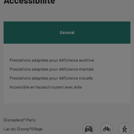
Accessibilité
à
l'onglet
informations
Général
Prestations adaptées pour déficience auditive
Prestations adaptées pour déficience mentale
Prestations adaptées pour déficience visuelle
Accessible en fauteuil roulant avec aide
Revenir
Disneyland® Paris
à
Lac du Disney®Village