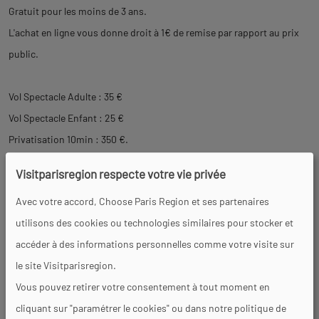
Gratuit pour les moins de 3 ans.
L'achat en ligne vous donne droit à 1€ de remise par rapport au prix
public.
Vol Spectacle Adulte : 35 €
Vol Spectacle Enfant : 25 €
Privatisation 10min : 350 €.
Visitparisregion respecte votre vie privée
Équipements
Avec votre accord, Choose Paris Region et ses partenaires
utilisons des cookies ou technologies similaires pour stocker et
Parking à proximité
accéder à des informations personnelles comme votre visite sur
le site Visitparisregion.
Vous pouvez retirer votre consentement à tout moment en
Services
cliquant sur "paramétrer le cookies" ou dans notre politique de