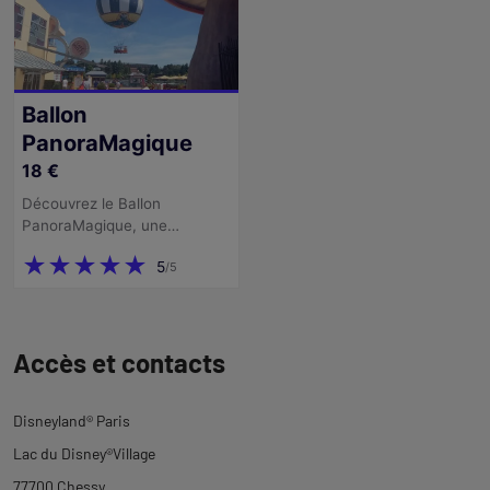
Revenir
à
Accès et contacts
l'onglet
ticketing
Disneyland® Paris
Lac du Disney®Village
77700 Chessy