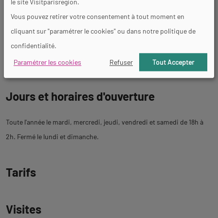
le site Visitparisregion.
6 passage Thiéré
description
Vous pouvez retirer votre consentement à tout moment en
75011 Paris 11ème
cliquant sur "paramétrer le cookies" ou dans notre politique de
confidentialité.
https://www.atomic-cat-bar.com/
Métro : Bastille
Paramétrer les cookies
Refuser
Tout Accepter
Jours et horaires d'ouverture
Toute l'année le mardi, mercredi, jeudi, vendredi et samedi de 18h à
2h. Fermé le lundi et dimanche.
Tarifs
Visites