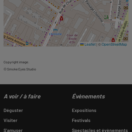
Leaflet
|
©
OpenStreetMap
Copyright image:
© Smoke Eyes Studio
A voir / à faire
Évènements
Déguster
Expositions
Visiter
Festivals
S’amuser
Spectacles et évènements