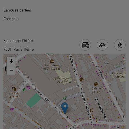
Langues parlées
Français
Revenir
Revenir
6 passage Thiéré
à
à
75011 Paris 11ème
l'onglet
l'onglet
+
informations
carte
−