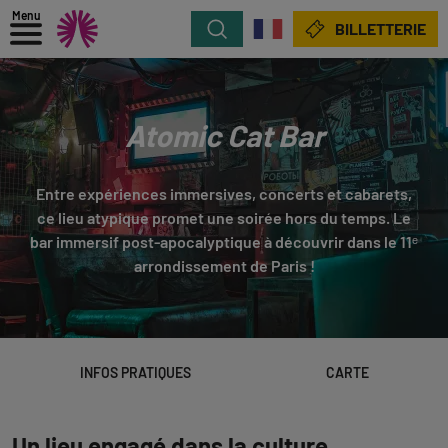
Menu
Rechercher
BILLETTERIE
Atomic Cat Bar
Entre expériences immersives, concerts et cabarets,
ce lieu atypique promet une soirée hors du temps. Le
bar immersif post-apocalyptique à découvrir dans le 11ᵉ
arrondissement de Paris !
INFOS PRATIQUES
CARTE
Un lieu engagé dans la culture