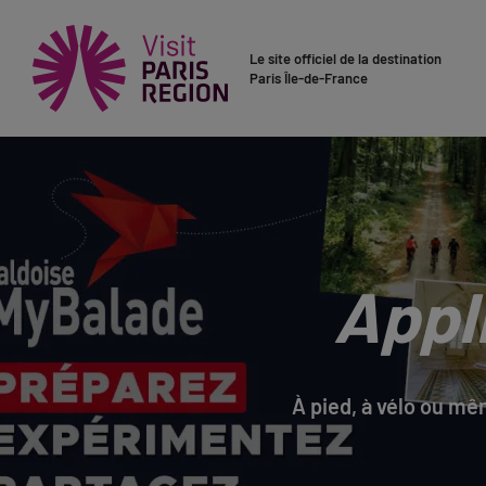
Le site officiel de la destination
Paris Île-de-France
Appli
À pied, à vélo ou mê