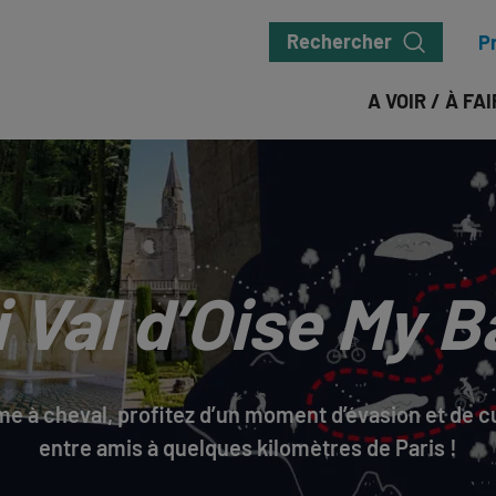
Rechercher
P
A VOIR / À FA
 Val d’Oise My 
me à cheval, profitez d’un moment d’évasion et de cu
entre amis à quelques kilomètres de Paris !