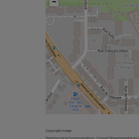
−
Copyright image:
Direction de la Communication - Conseil Départemental du