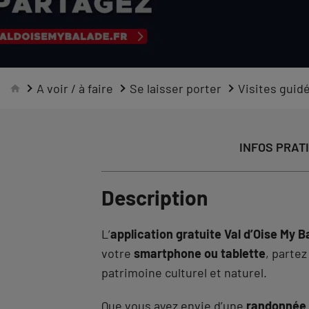
A voir / à faire
Se laisser porter
Visites guid
INFOS PRAT
Description
L’
application gratuite Val d’Oise My B
votre
smartphone ou tablette
, parte
patrimoine culturel et naturel.
Que vous ayez envie d’une
randonnée p