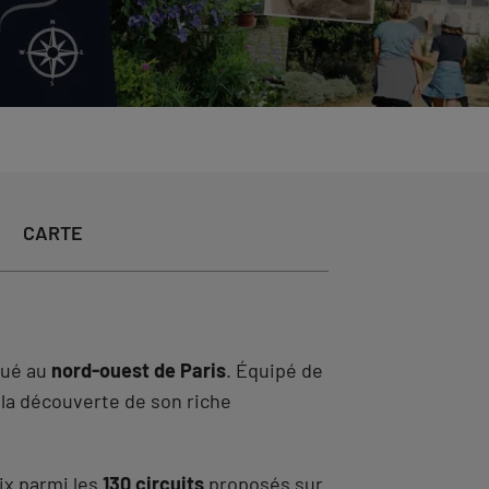
CARTE
itué au
nord-ouest de Paris
. Équipé de
 la découverte de son riche
oix parmi les
130 circuits
proposés sur