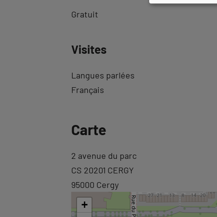
Gratuit
Visites
Langues parlées
Français
Revenir
Carte
à
l'onglet
Revenir
2 avenue du parc
informations
à
CS 20201 CERGY
l'onglet
95000 Cergy
carte
+