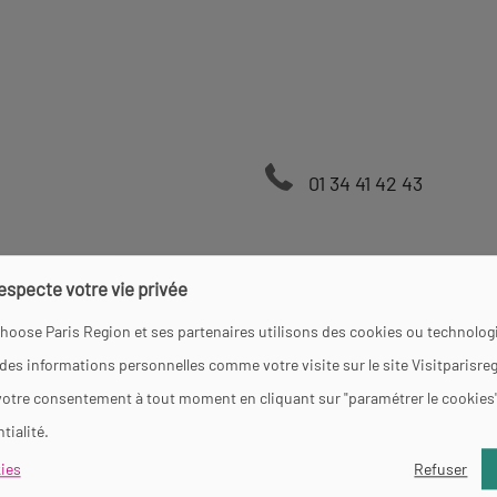
01 34 41 42 43
respecte votre vie privée
e
hoose Paris Region et ses partenaires utilisons des cookies ou technologi
 des informations personnelles comme votre visite sur le site Visitparisre
votre consentement à tout moment en cliquant sur "paramétrer le cookies
tialité.
ies
Refuser