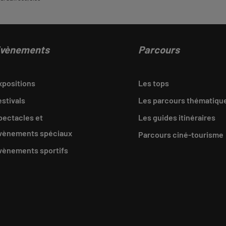
vènements
Parcours
xpositions
Les tops
estivals
Les parcours thématiqu
pectacles et
Les guides itinéraires
vènements spéciaux
Parcours ciné-tourisme
vènements sportifs