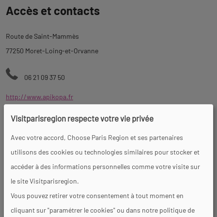
Accès et contacts
à
l'onglet
Route de Saint-Mammès
description
77250 Moret-Loing-et-Orvanne
06 21 09 37 50
http://www.apikopa.fr
Visitparisregion respecte votre vie privée
Jours et horaires d'ouverture
Avec votre accord, Choose Paris Region et ses partenaires
utilisons des cookies ou technologies similaires pour stocker et
Du 01/05 au
15
⁄
10
tous les jours.
accéder à des informations personnelles comme votre visite sur
Ouvert les week-ends et jours féries -
le site Visitparisregion.
Groupes et entreprises en semaine
Vous pouvez retirer votre consentement à tout moment en
7j/7 pendant les vacances - Sur réservation uniquement.
cliquant sur "paramétrer le cookies" ou dans notre politique de