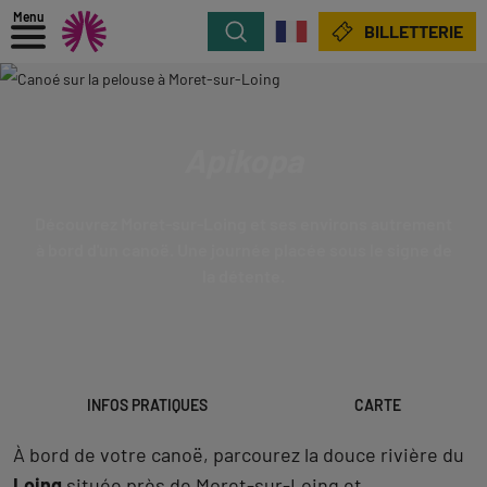
Menu
Rechercher
BILLETTERIE
Apikopa
Découvrez Moret-sur-Loing et ses environs autrement
à bord d'un canoë. Une journée placée sous le signe de
la détente.
INFOS PRATIQUES
CARTE
À bord de votre canoë, parcourez la douce rivière du
Loing
située près de Moret-sur-Loing et