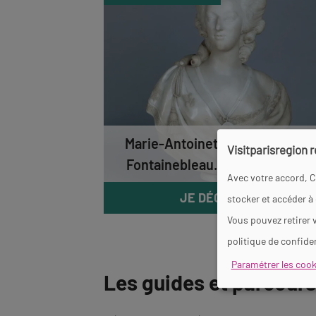
Marie-Antoinette et Louis XVI à
Visitparisregion 
Fontainebleau. Splendeur et …
Avec votre accord, C
JE DÉCOUVRE
stocker et accéder à
Vous pouvez retirer 
politique de confiden
Paramétrer les cook
Les guides et parcours