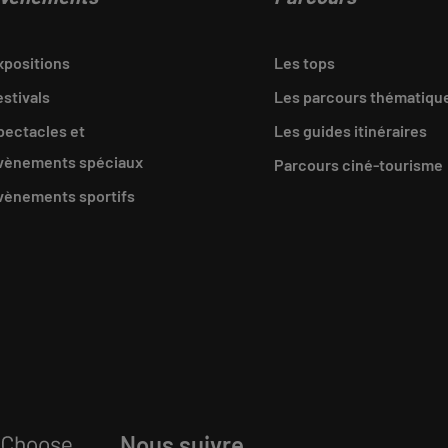
xpositions
Les tops
estivals
Les parcours thématiqu
pectacles et
Les guides itinéraires
vènements spéciaux
Parcours ciné-tourisme
vènements sportifs
Nous suivre