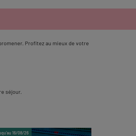
 promener. Profitez au mieux de votre
re séjour.
squ'au 16/08/26
Du 16/09/26 au 1