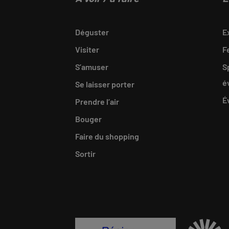
Déguster
E
Visiter
F
S’amuser
S
é
Se laisser porter
É
Prendre l’air
Bouger
Faire du shopping
Sortir